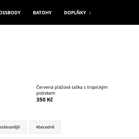
OSSBODY
BATOHY
DOPLŇKY
Co potřebujete najít?
HLEDAT
Doporučujeme
Červená plážová taška s tropickým
potiskem
350 Kč
odávanější
Abecedně