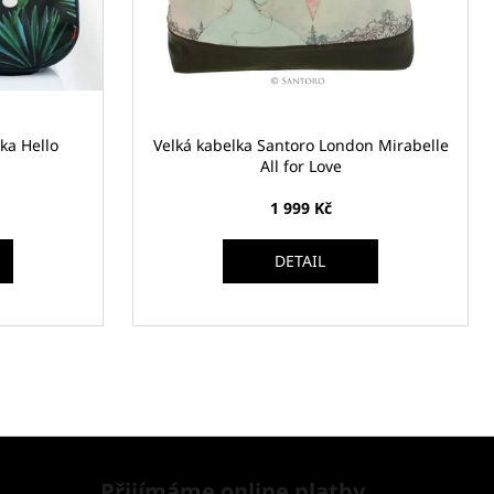
ka Hello
Velká kabelka Santoro London Mirabelle
All for Love
1 999 Kč
DETAIL
Přijímáme online platby