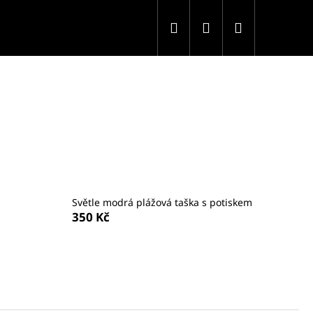
Hledat
Přihlášení
Nákupní
košík
Světle modrá plážová taška s potiskem
350 Kč