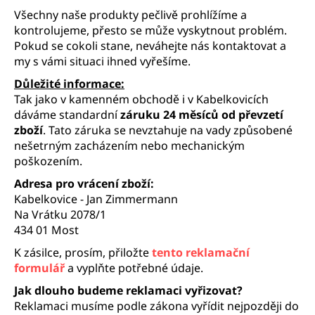
č
Všechny naše produkty pečlivě prohlížíme a
u
kontrolujeme, přesto se může vyskytnout problém.
j
Pokud se cokoli stane, neváhejte nás kontaktovat a
e
my s vámi situaci ihned vyřešíme.
m
e
Důležité informace:
Tak jako v kamenném obchodě i v Kabelkovicích
dáváme standardní
záruku 24 měsíců od převzetí
zboží
. Tato záruka se nevztahuje na vady způsobené
nešetrným zacházením nebo mechanickým
poškozením.
Adresa pro vrácení zboží:
Kabelkovice - Jan Zimmermann
Na Vrátku 2078/1
434 01 Most
K zásilce, prosím, přiložte
tento reklamační
formulář
a vyplňte potřebné údaje.
Jak dlouho budeme reklamaci vyřizovat?
Reklamaci musíme podle zákona vyřídit nejpozději do