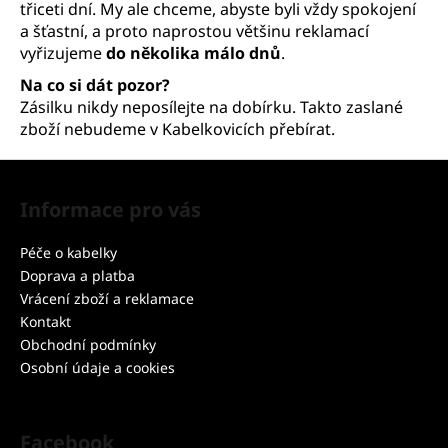
třiceti dní. My ale chceme, abyste byli vždy spokojení
a šťastní, a proto naprostou většinu reklamací
vyřizujeme
do několika málo dnů
.
Na co si dát pozor?
Zásilku nikdy neposílejte na dobírku. Takto zaslané
zboží nebudeme v Kabelkovicích přebírat.
Z
á
Informace pro vás
p
a
Péče o kabelky
t
Doprava a platba
í
Vrácení zboží a reklamace
Kontakt
Obchodní podmínky
Osobní údaje a cookies
Facebook