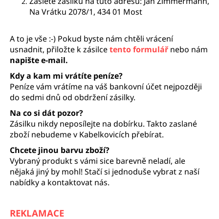
Zašlete zásilku na tuto adresu: Jan Zimmermann,
a
Na Vrátku 2078/1, 434 01 Most
j
í
A to je vše :-) Pokud byste nám chtěli vrácení
t
usnadnit, přiložte k zásilce
tento formulář
nebo nám
napište e-mail.
?
Kdy a kam mi vrátíte peníze?
Peníze vám vrátíme na váš bankovní účet nejpozději
do sedmi dnů od obdržení zásilky.
Na co si dát pozor?
HLEDAT
Zásilku nikdy neposílejte na dobírku. Takto zaslané
zboží nebudeme v Kabelkovicích přebírat.
Chcete jinou barvu zboží?
D
Vybraný produkt s vámi sice barevně neladí, ale
o
nějaká jiný by mohl! Stačí si jednoduše vybrat z naší
p
nabídky a kontaktovat nás.
o
r
u
REKLAMACE