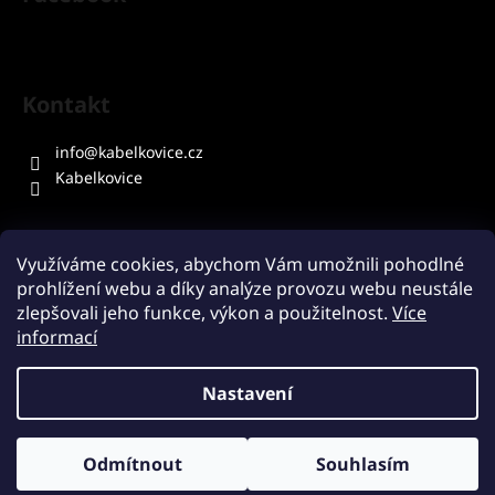
Kontakt
info
@
kabelkovice.cz
Kabelkovice
Využíváme cookies, abychom Vám umožnili pohodlné
prohlížení webu a díky analýze provozu webu neustále
Přijímáme online platby
zlepšovali jeho funkce, výkon a použitelnost.
Více
informací
Nastavení
Vytvořil Shoptet
Odmítnout
Souhlasím
Copyright 2026
Kabelkovice.cz
. Všechna práva vyhrazena.