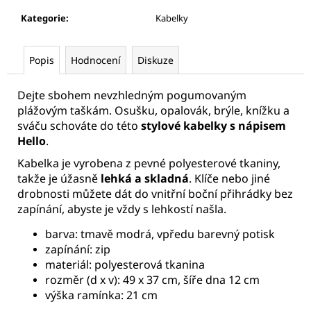
Kategorie
:
Kabelky
Popis
Hodnocení
Diskuze
Dejte sbohem nevzhledným pogumovaným
plážovým taškám. Osušku, opalovák, brýle, knížku a
sváču schováte do této
stylové kabelky s nápisem
Hello
.
Kabelka je vyrobena z pevné polyesterové tkaniny,
takže je úžasně
lehká a skladná
. Klíče nebo jiné
drobnosti můžete dát do vnitřní boční přihrádky bez
zapínání, abyste je vždy s lehkostí našla.
barva: tmavě modrá, vpředu barevný potisk
zapínání: zip
materiál: polyesterová tkanina
rozměr (d x v): 49 x 37 cm, šíře dna 12 cm
výška ramínka: 21 cm