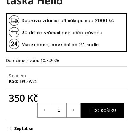
taška Hello
č
z
u
5
j
hvězdiček.
e
m
e
Doručíme k vám:
10.8.2026
Skladem
Kód:
TP03WZ5
350 Kč
Měrná
DO KOŠÍKU
cena:
Zeptat se