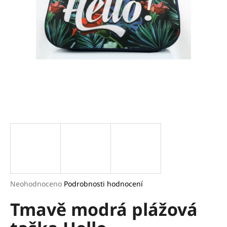
a
j
í
t
?
HLEDAT
D
o
p
Průměrné
Neohodnoceno
Podrobnosti hodnocení
hodnocení
o
Tmavě modrá plážová
produktu
r
je
u
0,0