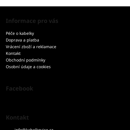
Z
á
Informace pro vás
p
a
Péče o kabelky
t
Doprava a platba
í
Vrácení zboží a reklamace
Kontakt
Obchodní podmínky
Osobní údaje a cookies
Facebook
Kontakt
info
@
kabelkovice.cz