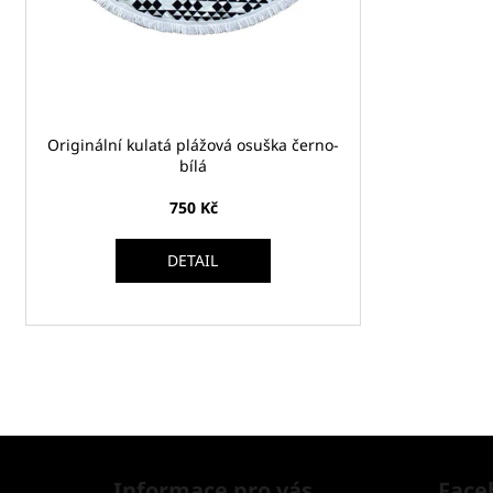
Originální kulatá plážová osuška černo-
bílá
750 Kč
DETAIL
Z
á
Informace pro vás
Face