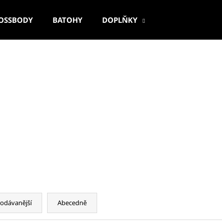
OSSBODY
BATOHY
DOPLŇKY
Co potřebujete najít?
HLEDAT
Doporučujeme
odávanější
Abecedně