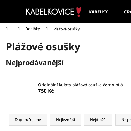
K
Přejít
na
o
KABELKY
CR
obsah
Zpět
Zpět
š
do
do
í
Domů
Doplňky
Plážové osušky
k
obchodu
obchodu
Plážové osušky
Nejprodávanější
Originální kulatá plážová osuška černo-bílá
750 Kč
Ř
a
Doporučujeme
Nejlevnější
Nejdražší
Nejpr
z