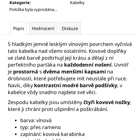
Kategorie
:
Kabelky
Položka byla vyprodána…
Popis
Hodnocení
Diskuze
S hladkým jemně lesklým vínovým povrchem vyčnívá
tato kabelka nad všemi ostatními. Kovové doplňky
ve zlaté barvě podtrhují její krásu a dělají z ní
perfektního parťáka na
každodenní nošení
. Uvnitř
je
prostorná
s
dvěma menšími kapsami
na
drobnosti, které potřebujete mít neustále při ruce.
Navíc, díky
kontrastní modré barvě podšívky
, v
kabelce vždy snadno najdete své věci.
Zespodu kabelky jsou umístěny
čtyři kovové nožky
,
které ji chrání proti ušpinění a poškrábání.
barva: vínová
typ: přes rameno
zapínání: kovová karabinka