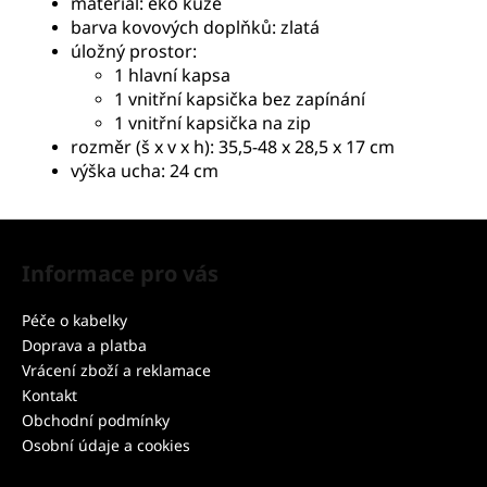
materiál: eko kůže
barva kovových doplňků: zlatá
úložný prostor:
1 hlavní kapsa
1 vnitřní kapsička bez zapínání
1 vnitřní kapsička na zip
rozměr (š x v x h): 35,5-48 x 28,5 x 17 cm
výška ucha: 24 cm
Z
á
Informace pro vás
p
a
Péče o kabelky
t
Doprava a platba
í
Vrácení zboží a reklamace
Kontakt
Obchodní podmínky
Osobní údaje a cookies