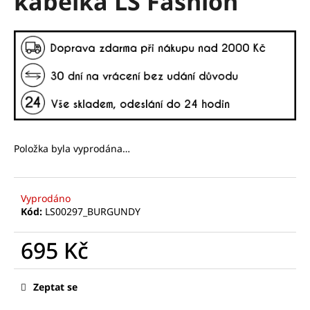
kabelka LS Fashion
č
z
u
5
j
hvězdiček.
e
m
e
Položka byla vyprodána…
Vyprodáno
Kód:
LS00297_BURGUNDY
695 Kč
Měrná
cena:
Zeptat se