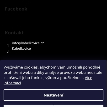
Facebook
Kontakt
info
@
kabelkovice.cz
Kabelkovice
Využíváme cookies, abychom Vám umožnili pohodlné
prohlížení webu a díky analýze provozu webu neustále
Přijímáme online platby
zlepšovali jeho funkce, výkon a použitelnost.
Více
informací
Nastavení
Vytvořil Shoptet