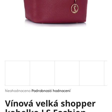
a
j
í
t
?
HLEDAT
D
o
p
Průměrné
Neohodnoceno
Podrobnosti hodnocení
hodnocení
o
Vínová velká shopper
produktu
r
je
u
0,0