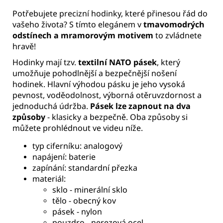
Potřebujete precizní hodinky, které přinesou řád do
vašeho života? S tímto elegánem v
tmavomodrých
odstínech a mramorovým motivem
to zvládnete
hravě!
Hodinky mají tzv.
textilní NATO pásek
, který
umožňuje pohodlnější a bezpečnější nošení
hodinek. Hlavní výhodou pásku je jeho vysoká
pevnost, voděodolnost, výborná otěruvzdornost a
jednoduchá údržba.
Pásek lze zapnout na dva
způsoby
- klasicky a bezpečně. Oba způsoby si
můžete prohlédnout ve videu níže.
typ ciferníku: analogový
napájení: baterie
zapínání: standardní přezka
materiál:
sklo - minerální sklo
tělo - obecný kov
pásek - nylon
pouzdro - nerezová ocel