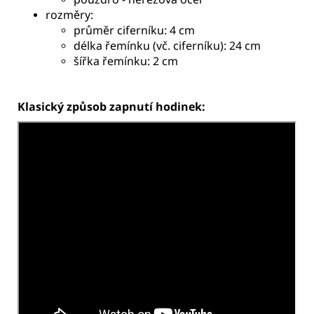
rozměry:
průměr ciferníku: 4 cm
délka řemínku (vč. ciferníku): 24 cm
šířka řemínku: 2 cm
Klasický způsob zapnutí hodinek: