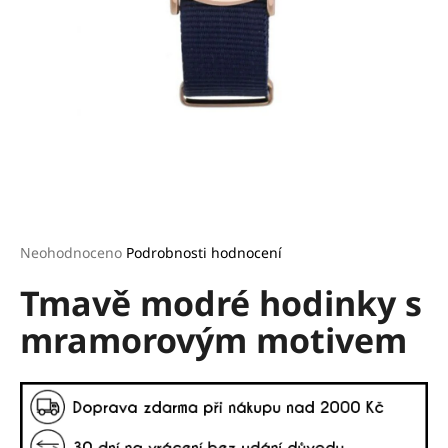
a
j
í
t
?
HLEDAT
Průměrné
Neohodnoceno
Podrobnosti hodnocení
hodnocení
Tmavě modré hodinky s
produktu
je
D
mramorovým motivem
0,0
o
z
p
5
o
hvězdiček.
r
u