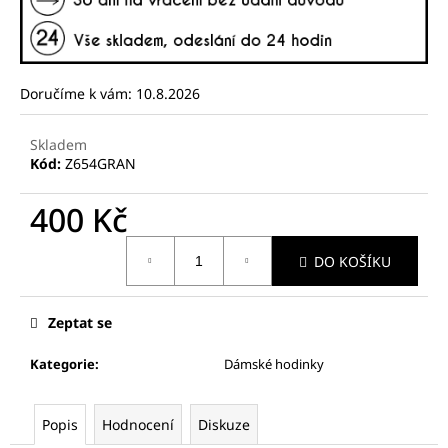
č
u
j
e
m
Doručíme k vám:
10.8.2026
e
Skladem
Kód:
Z654GRAN
400 Kč
Měrná
DO KOŠÍKU
cena:
Zeptat se
Kategorie
:
Dámské hodinky
Popis
Hodnocení
Diskuze