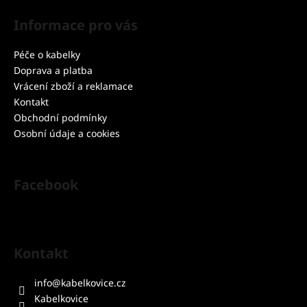
á
Informace pro vás
p
a
Péče o kabelky
t
Doprava a platba
í
Vrácení zboží a reklamace
Kontakt
Obchodní podmínky
Osobní údaje a cookies
Facebook
Kontakt
info
@
kabelkovice.cz
Kabelkovice