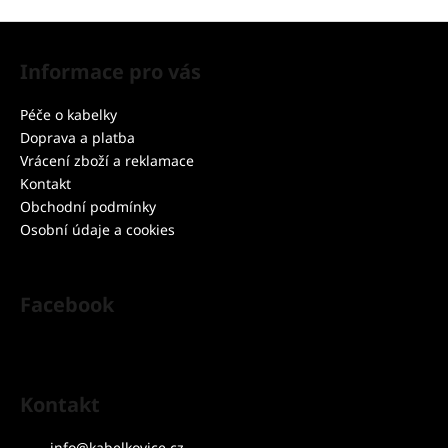
Z
á
Informace pro vás
p
a
Péče o kabelky
t
Doprava a platba
í
Vrácení zboží a reklamace
Kontakt
Obchodní podmínky
Osobní údaje a cookies
Facebook
Kontakt
info
@
kabelkovice.cz