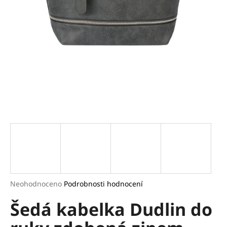
a
j
í
t
?
HLEDAT
D
o
p
Průměrné
Neohodnoceno
Podrobnosti hodnocení
hodnocení
o
Šedá kabelka Dudlin do
produktu
r
je
u
0,0