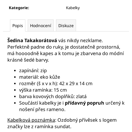
Kategorie
:
Kabelky
Popis
Hodnocení
Diskuze
Šedina Takakorátová
vás nikdy nezklame.
Perfektně padne do ruky, je dostatečně prostorná,
má hoooodně kapes a k tomu je zbarvena do módní
krásné šedé barvy.
zapínání: zip
materiál: eko kůže
rozměr (š x v x h): 42 x 29 x 14 cm
výška ramínka: 15 cm
barva kovových doplňků: zlatá
Součástí kabelky je i
přídavný popruh
určený k
nošení přes rameno.
Kabelková poznámka
: Ozdobný přívěsek s logem
značky lze z ramínka sundat.