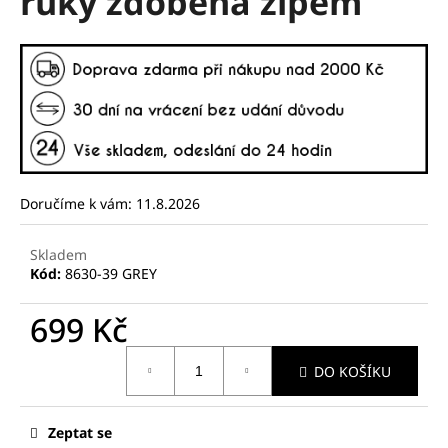
ruky zdobená zipem
č
z
u
5
j
hvězdiček.
e
m
e
Doručíme k vám:
11.8.2026
Skladem
Kód:
8630-39 GREY
699 Kč
Měrná
DO KOŠÍKU
cena:
Zeptat se