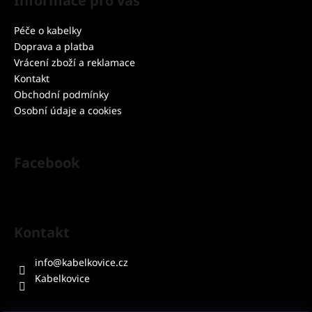
Informace pro vás
p
a
Péče o kabelky
t
Doprava a platba
í
Vrácení zboží a reklamace
Kontakt
Obchodní podmínky
Osobní údaje a cookies
Facebook
Kontakt
info
@
kabelkovice.cz
Kabelkovice