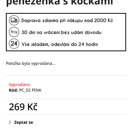
peněženka s kočkami
č
z
u
5
j
hvězdiček.
e
m
e
Položka byla vyprodána…
Vyprodáno
Kód:
PC_02 PINK
269 Kč
Měrná
cena:
Zeptat se