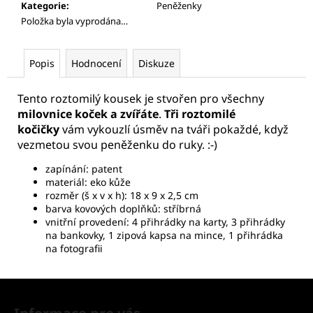
Kategorie
:
Peněženky
Položka byla vyprodána…
Popis
Hodnocení
Diskuze
Tento roztomilý kousek je stvořen pro všechny
milovnice koček a zvířáte
.
Tři roztomilé
kočičky
vám vykouzlí úsměv na tváři pokaždé, když
vezmetou svou peněženku do ruky. :-)
zapínání: patent
materiál: eko kůže
rozměr (š x v x h): 18 x 9 x 2,5 cm
barva kovových doplňků: stříbrná
vnitřní provedení: 4 přihrádky na karty, 3 přihrádky
na bankovky, 1 zipová kapsa na mince, 1 přihrádka
na fotografii
Z
á