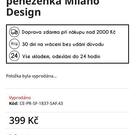
peněženka Milano
č
z
u
Design
5
j
hvězdiček.
e
m
e
Položka byla vyprodána…
Vyprodáno
Kód:
CE-PR-SF-1837-SAF.43
399 Kč
Měrná
cena: