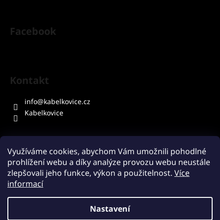
Facebook
Kontakt
info
@
kabelkovice.cz
Kabelkovice
Využíváme cookies, abychom Vám umožnili pohodlné
prohlížení webu a díky analýze provozu webu neustále
Přijímáme online platby
zlepšovali jeho funkce, výkon a použitelnost.
Více
informací
Nastavení