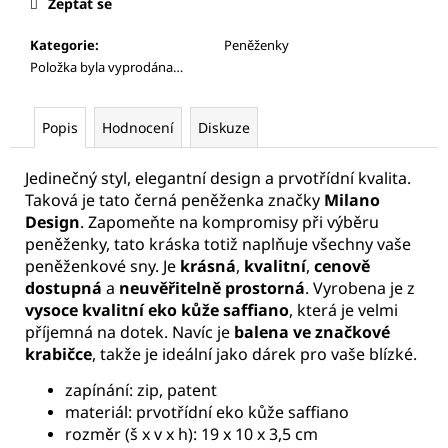
Zeptat se
Kategorie
:
Peněženky
Položka byla vyprodána…
Popis
Hodnocení
Diskuze
Jedinečný styl, elegantní design a prvotřídní kvalita.
Taková je tato černá peněženka značky
Milano
Design
. Zapomeňte na kompromisy při výběru
peněženky, tato kráska totiž naplňuje všechny vaše
peněženkové sny. Je
krásná
,
kvalitní
,
cenově
dostupná
a
neuvěřitelně prostorná
. Vyrobena je z
vysoce kvalitní eko kůže saffiano
, která je velmi
příjemná na dotek. Navíc je
balena ve značkové
krabičce
, takže je ideální jako dárek pro vaše blízké.
zapínání: zip, patent
materiál: prvotřídní eko kůže saffiano
rozměr (š x v x h): 19 x 10 x 3,5 cm