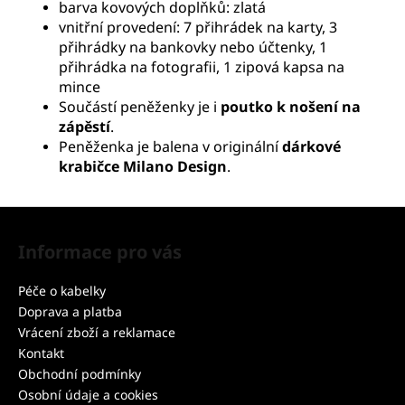
barva kovových doplňků: zlatá
vnitřní provedení: 7 přihrádek na karty, 3
přihrádky na bankovky nebo účtenky, 1
přihrádka na fotografii, 1 zipová kapsa na
mince
Součástí peněženky je i
poutko k nošení na
zápěstí
.
Peněženka je balena v originální
dárkové
krabičce Milano Design
.
Z
á
Informace pro vás
p
a
Péče o kabelky
t
Doprava a platba
í
Vrácení zboží a reklamace
Kontakt
Obchodní podmínky
Osobní údaje a cookies