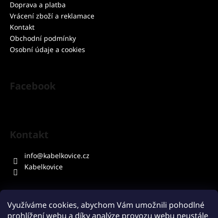
t
Doprava a platba
í
Vrácení zboží a reklamace
Kontakt
Obchodní podmínky
Osobní údaje a cookies
Facebook
Kontakt
info
@
kabelkovice.cz
Kabelkovice
Využíváme cookies, abychom Vám umožnili pohodlné
prohlížení webu a díky analýze provozu webu neustále