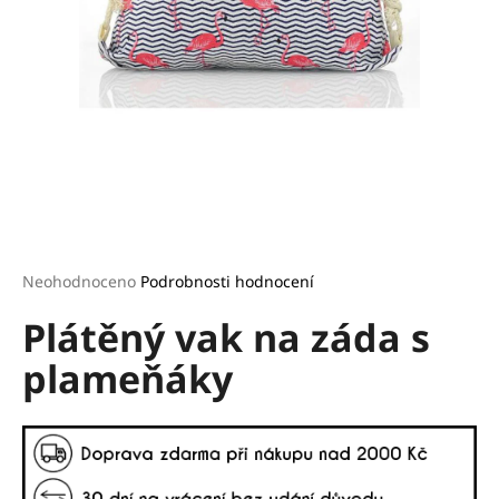
a
j
í
t
?
HLEDAT
Průměrné
Neohodnoceno
Podrobnosti hodnocení
hodnocení
Plátěný vak na záda s
produktu
je
D
plameňáky
0,0
o
z
p
5
o
hvězdiček.
r
u