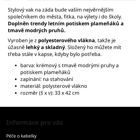
Stylový vak na záda bude vaším nejvěrnějším
společníkem do města, fitka, na výlety i do školy.
Doplněn trendy letním potiskem plameňáků a
tmavě modrých pruhů.
Vyroben je z
polyesterového vlákna
, takže je
úžasně
lehký a skladný
. Složený ho můžete mít
třeba stále v kapse, kdyby bylo potřeba.
barva: krémový s tmavě modrými pruhy a
potiskem plameňáků
zapínání: na stahování
materiál: polysterové vlákno
rozměr (š x v): 33 x 42 cm
Z
á
Informace pro vás
p
a
Péče o kabelky