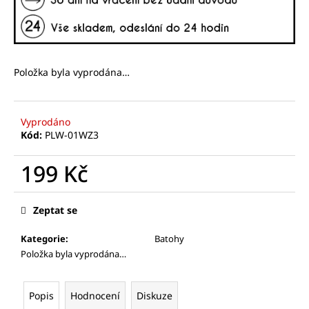
č
u
j
e
m
Položka byla vyprodána…
e
Vyprodáno
Kód:
PLW-01WZ3
199 Kč
Měrná
cena:
Zeptat se
Kategorie
:
Batohy
Položka byla vyprodána…
Popis
Hodnocení
Diskuze