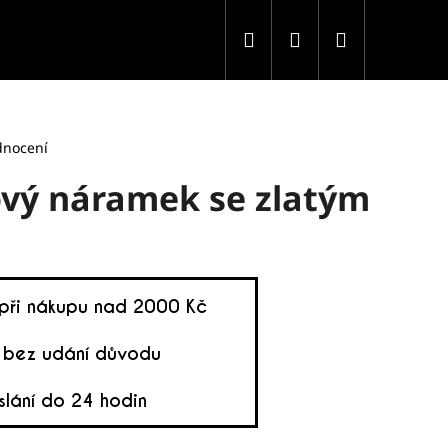
Hledat
Přihlášení
Nákupní
košík
dnocení
vý náramek se zlatým