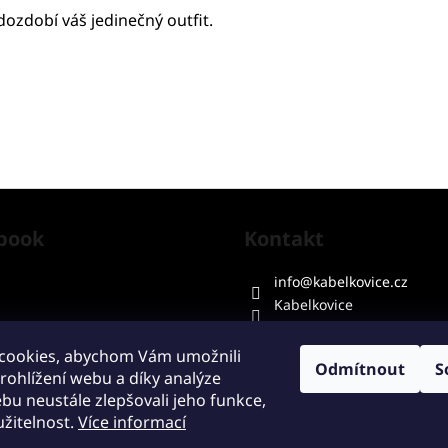
ozdobí váš jedinečný outfit.
book
Kontakt
info
@
kabelkovice.cz
Kabelkovice
cookies, abychom Vám umožnili
Odmítnout
S
ohlížení webu a díky analýze
u neustále zlepšovali jeho funkce,
žitelnost.
Více informací