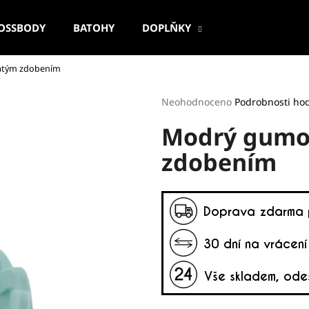
OSSBODY
BATOHY
DOPLŇKY
atým zdobením
Co potřebujete najít?
Průměrné
Neohodnoceno
Podrobnosti ho
hodnocení
Modrý gumo
produktu
HLEDAT
je
zdobením
0,0
z
5
Doporučujeme
hvězdiček.