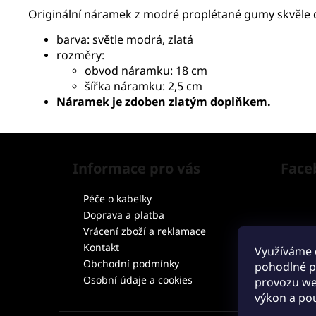
Originální náramek z modré proplétané gumy skvěle d
barva: světle modrá, zlatá
rozměry:
obvod náramku: 18 cm
šířka náramku: 2,5 cm
Náramek je zdoben zlatým doplňkem.
Z
á
Informace pro vás
Face
p
a
Péče o kabelky
t
Doprava a platba
í
Vrácení zboží a reklamace
Kontakt
Využíváme 
Obchodní podmínky
pohodlné pr
Osobní údaje a cookies
provozu web
výkon a pou