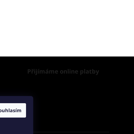
Přijímáme online platby
ouhlasím