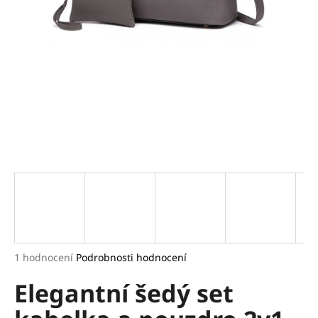
a
j
í
t
?
HLEDAT
D
o
p
Průměrné
1 hodnocení
Podrobnosti hodnocení
hodnocení
o
Elegantní šedý set
produktu
r
je
u
5,0