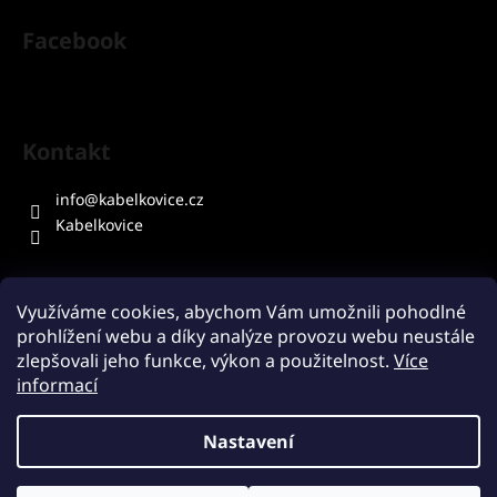
Facebook
Kontakt
info
@
kabelkovice.cz
Kabelkovice
Využíváme cookies, abychom Vám umožnili pohodlné
prohlížení webu a díky analýze provozu webu neustále
Přijímáme online platby
zlepšovali jeho funkce, výkon a použitelnost.
Více
informací
Nastavení
Vytvořil Shoptet