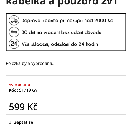
kabelka a pouzdro 2v1
č
z
u
5
j
hvězdiček.
e
m
e
Položka byla vyprodána…
Vyprodáno
Kód:
S1719 GY
599 Kč
Měrná
cena:
Zeptat se