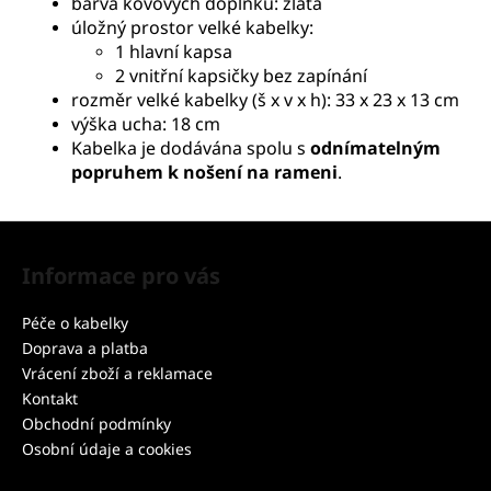
barva kovových doplňků: zlatá
úložný prostor velké kabelky:
1 hlavní kapsa
2 vnitřní kapsičky bez zapínání
rozměr velké kabelky (š x v x h): 33 x 23 x 13 cm
výška ucha: 18 cm
Kabelka je dodávána spolu s
odnímatelným
popruhem k nošení na rameni
.
Z
á
Informace pro vás
p
a
Péče o kabelky
t
Doprava a platba
í
Vrácení zboží a reklamace
Kontakt
Obchodní podmínky
Osobní údaje a cookies