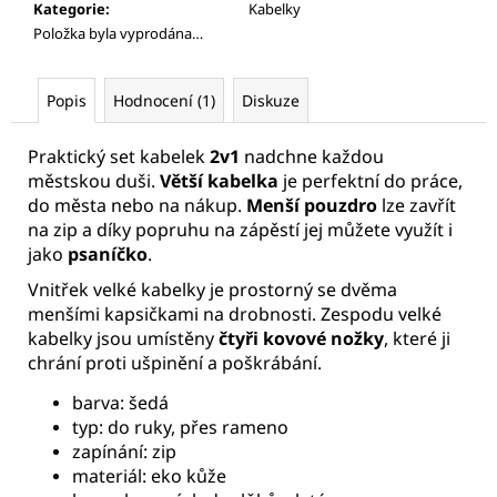
Kategorie
:
Kabelky
Položka byla vyprodána…
Popis
Hodnocení (1)
Diskuze
Praktický set kabelek
2v1
nadchne každou
městskou duši.
Větší kabelka
je perfektní do práce,
do města nebo na nákup.
Menší pouzdro
lze zavřít
na zip a díky popruhu na zápěstí jej můžete využít i
jako
psaníčko
.
Vnitřek velké kabelky je prostorný se dvěma
menšími kapsičkami na drobnosti. Zespodu velké
kabelky jsou umístěny
čtyři kovové nožky
, které ji
chrání proti ušpinění a poškrábání.
barva: šedá
typ: do ruky, přes rameno
zapínání: zip
materiál: eko kůže