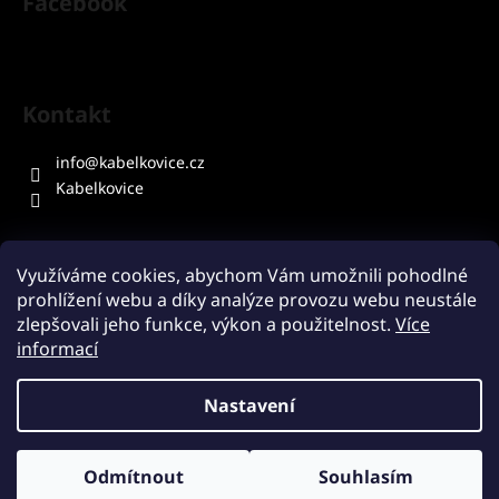
Facebook
Kontakt
info
@
kabelkovice.cz
Kabelkovice
Využíváme cookies, abychom Vám umožnili pohodlné
prohlížení webu a díky analýze provozu webu neustále
Přijímáme online platby
zlepšovali jeho funkce, výkon a použitelnost.
Více
informací
Nastavení
Vytvořil Shoptet
Odmítnout
Souhlasím
Copyright 2026
Kabelkovice.cz
. Všechna práva vyhrazena.