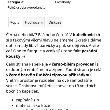
Kategorie
:
Crossbody
Položka byla vyprodána…
Popis
Hodnocení
Diskuze
Černá nebo bílá? Bílá nebo černá? V
Kabelkovicích
si s takovými věcmi hlavu nelámeme. Zkrátka dáme
dohromady líbivé barvičky a pak se dějí věci. A víte
co? Ono to funguje a vznikají z toho fakt
parádní
kousky
:-)
Čelní strana kabelka je v
černo-bílém provedení
s
ozdobným emblémem a zipem. Zadní strana je celá
v
černé barvě s funkční zipovou přihrádkou
.
Vnitřní prostor je rozdělen na dvě samostatné
sekce. Drobnosti můžete schovat do tří vnitřních
bočních kapsiček.
zapínání: zip
materiál: eko kůže