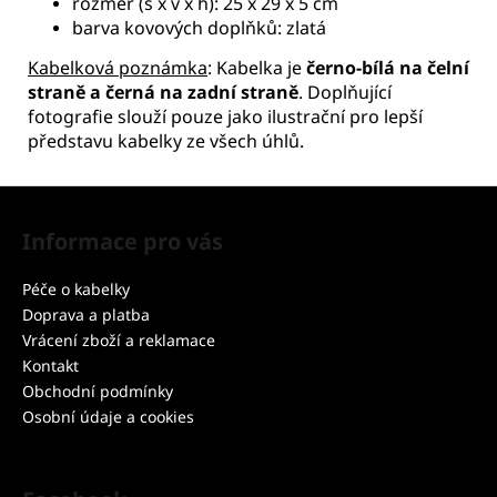
rozměr (š x v x h): 25 x 29 x 5 cm
barva kovových doplňků: zlatá
Kabelková poznámka
: Kabelka je
černo-bílá na čelní
straně a černá na zadní straně
. Doplňující
fotografie slouží pouze jako ilustrační pro lepší
představu kabelky ze všech úhlů.
Z
á
Informace pro vás
p
a
Péče o kabelky
t
Doprava a platba
í
Vrácení zboží a reklamace
Kontakt
Obchodní podmínky
Osobní údaje a cookies