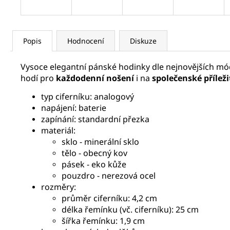
Popis
Hodnocení
Diskuze
Vysoce elegantní pánské hodinky dle nejnovějších m
hodí pro
každodenní nošení
i na
společenské příleži
typ ciferníku: analogový
napájení: baterie
zapínání: standardní přezka
materiál:
sklo - minerální sklo
tělo - obecný kov
pásek - eko kůže
pouzdro - nerezová ocel
rozměry:
průměr ciferníku: 4,2 cm
délka řemínku (vč. ciferníku): 25 cm
šířka řemínku: 1,9 cm