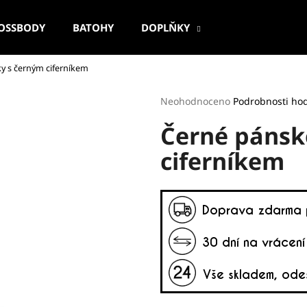
OSSBODY
BATOHY
DOPLŇKY
y s černým ciferníkem
Co potřebujete najít?
Průměrné
Neohodnoceno
Podrobnosti ho
hodnocení
Černé pánsk
produktu
HLEDAT
je
ciferníkem
0,0
z
5
Doporučujeme
hvězdiček.