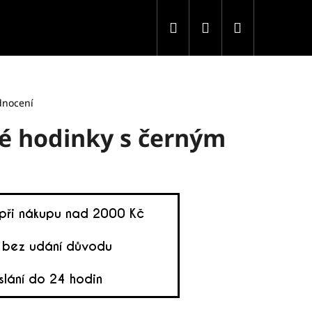
Hledat
Přihlášení
Nákupní
košík
dnocení
é hodinky s černým