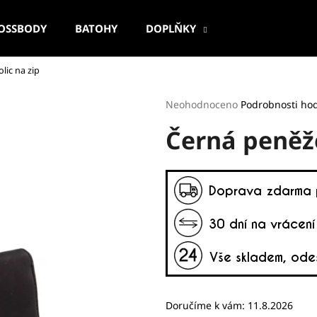
OSSBODY
BATOHY
DOPLŇKY
ic na zip
Co potřebujete najít?
Průměrné
Neohodnoceno
Podrobnosti ho
hodnocení
Černá peněž
produktu
HLEDAT
je
0,0
z
5
Doporučujeme
hvězdiček.
Doručíme k vám:
11.8.2026