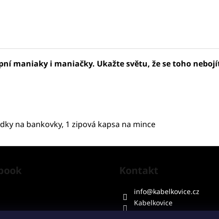
í maniaky i maniačky. Ukažte světu, že se toho nebojíte
rádky na bankovky, 1 zipová kapsa na mince
book
Kontakt
info
@
kabelkovice.cz
Kabelkovice