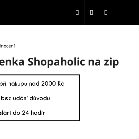
Hledat
Přihlášení
Nákupní
košík
dnocení
enka Shopaholic na zip