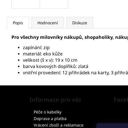
Popis
Hodnocení
Diskuze
Pro všechny milovníky nákupů, shopaholiky, nákupn
zapínání: zip
materiál: eko kůže
velikost (š x v): 19 x 10 cm
barva kovových doplňků: zlatá
vnitřní provedení: 12 přihrádek na karty, 3 přih
Z
á
Informace pro vás
Face
p
a
Péče o kabelky
t
Doprava a platba
í
Vrácení zboží a reklamace