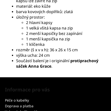
kapsu lze zavřít na zip
materiál: eko kůže
barva kovových doplňků: zlatá
úložný prostor:
2 hlavní kapsy
1 velká všitá kapsa na zip
2 menší kapsičky bez zapínání
1 menší kapsička na zip
1 klíčenka
rozměr (š x v x h): 36 x 26 x 15 cm
výška ucha: 24 cm
Součástí balení je i originální
protiprachový
sáček Anna Grace
.
Z
á
Informace pro vás
p
a
Péče o kabelky
t
Doprava a platba