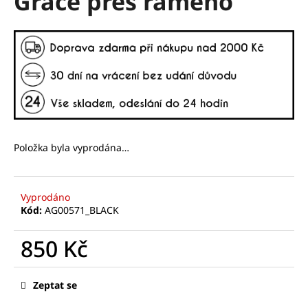
Grace přes rameno
č
z
u
5
j
hvězdiček.
e
m
e
Položka byla vyprodána…
Vyprodáno
Kód:
AG00571_BLACK
850 Kč
Měrná
cena:
Zeptat se