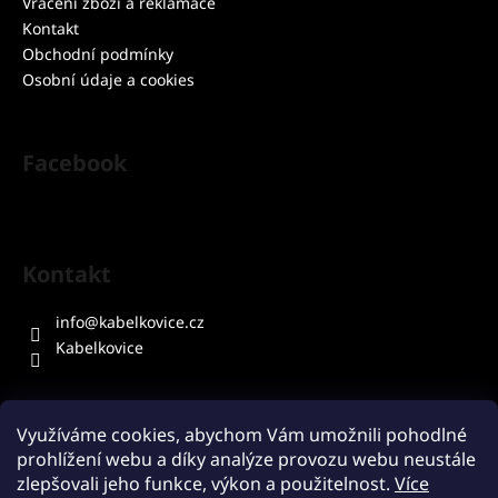
í
Vrácení zboží a reklamace
Kontakt
Obchodní podmínky
Osobní údaje a cookies
Facebook
Kontakt
info
@
kabelkovice.cz
Kabelkovice
Využíváme cookies, abychom Vám umožnili pohodlné
prohlížení webu a díky analýze provozu webu neustále
Přijímáme online platby
zlepšovali jeho funkce, výkon a použitelnost.
Více