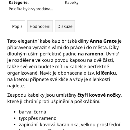
Kategorie
:
Kabelky
Položka byla vyprodána…
Popis
Hodnocení
Diskuze
Tato elegantní kabelka z britské dílny
Anna Grace
je
připravena vyrazit s vámi do práce i do města. Díky
dlouhým uším perfektně padne
na rameno
. Uvnitř
je rozdělena velkou zipovou kapsou na dvě části,
takže své věci budete mít i v kabelce perfektně
organizované. Navíc je obohacena o tzv.
klíčenku
,
na kterou připnete své klíče a vždy je s lehkostí
najdete.
Zespodu kabelky jsou umístěny
čtyři kovové nožky
,
které ji chrání proti ušpinění a poškrábání.
barva: černá
typ: přes rameno
zapínání: kovová karabinka, velkou prostřední