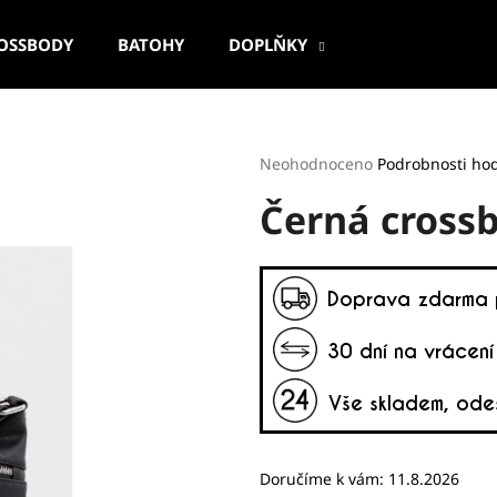
OSSBODY
BATOHY
DOPLŇKY
Co potřebujete najít?
Průměrné
Neohodnoceno
Podrobnosti ho
hodnocení
Černá crossb
produktu
HLEDAT
je
0,0
z
5
Doporučujeme
hvězdiček.
Doručíme k vám:
11.8.2026