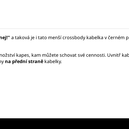
nej!"
a taková je i tato menší crossbody kabelka v černém 
množství kapes, kam můžete schovat své cennosti. Uvnitř ka
ny
na přední straně
kabelky.