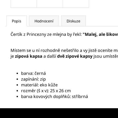
Popis
Hodnocení
Diskuze
Čertík z Princezny ze mlejna by řekl:
"Malej, ale šikov
Místem se u ní rozhodně nešetřilo a vy jistě oceníte 
je
zipová kapsa
a další
dvě zipové kapsy
jsou umístě
barva: černá
zapínání: zip
materiál: eko kůže
rozměr (š x v): 25 x 26 cm
barva kovových doplňků: stříbrná
Z