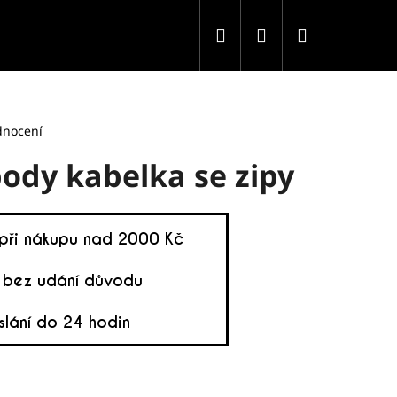
Hledat
Přihlášení
Nákupní
košík
dnocení
ody kabelka se zipy