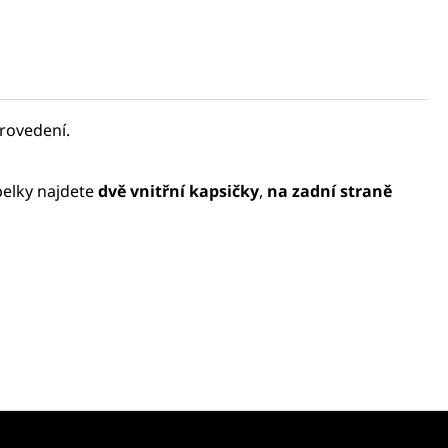
provedení.
belky najdete
dvě vnitřní kapsičky
,
na zadní straně